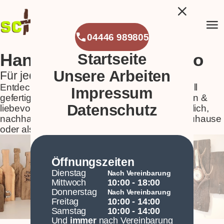
close
Werkstatt in Hausstette
.
menu
arrow_forward
Arbeiten ansehen
phone
04446 989805
Handgemachte Holzdeko
Startseite
arrow_back
arrow_forward
pause
Unsere Arbeiten
Für jeden Anlass etwas dabei
Entdecke einzigartige Deko aus Holz, kunstvoll
Impressum
gefertigte Holzskulpturen, kreative Holzarbeiten &
Datenschutz
liebevolle Geschenkideen zur Hochzeit. Natürlich,
nachhaltig und Handarbeit - perfekt für dein Zuhause
oder als persönliches Geschenk.
Öffnungszeiten
Dienstag
Nach Vereinbarung
Mittwoch
10:00 - 18:00
Donnerstag
Nach Vereinbarung
Freitag
10:00 - 14:00
Samstag
10:00 - 14:00
Und
immer
nach Vereinbarung