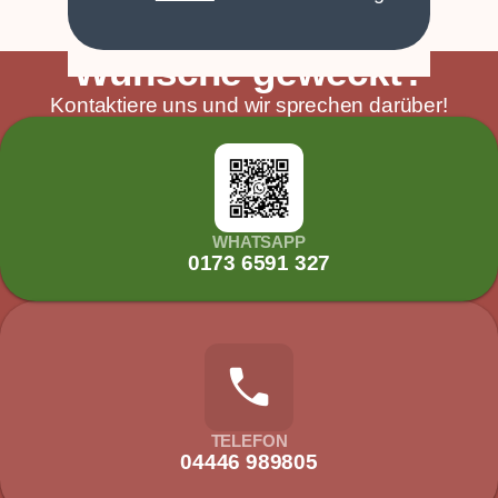
arrow_forward
Gallerie ansehen
Wünsche geweckt?
Kontaktiere uns und wir sprechen darüber!
WHATSAPP
0173 6591 327
call
TELEFON
04446 989805