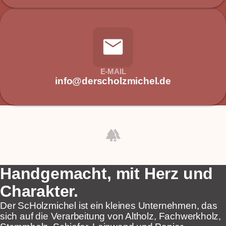
mail
E-MAIL
info@derscholzmichel.de
forest
Handgemacht, mit Herz und
Charakter.
Der ScHolzmichel ist ein kleines Unternehmen, das
sich auf die Verarbeitung von Altholz, Fachwerkholz,