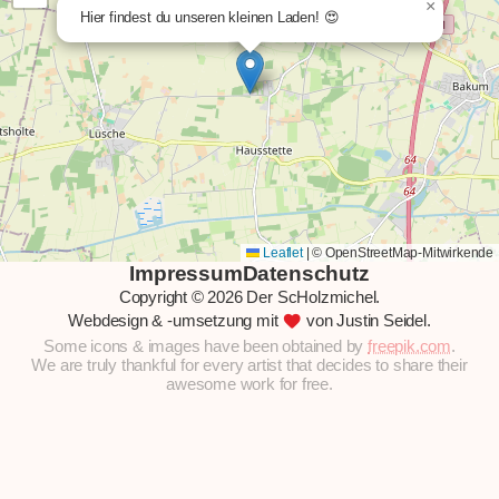
×
Hier findest du unseren kleinen Laden! 😍
Leaflet
|
© OpenStreetMap-Mitwirkende
Impressum
Datenschutz
Copyright © 2026 Der ScHolzmichel.
favorite
Webdesign & -umsetzung mit
von Justin Seidel.
Some icons & images have been obtained by
freepik.com
.
We are truly thankful for every artist that decides to share their
awesome work for free.