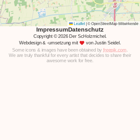
Leaflet
|
© OpenStreetMap-Mitwirkende
Impressum
Datenschutz
Copyright © 2026 Der ScHolzmichel.
favorite
Webdesign & -umsetzung mit
von Justin Seidel.
Some icons & images have been obtained by
freepik.com
.
We are truly thankful for every artist that decides to share their
awesome work for free.