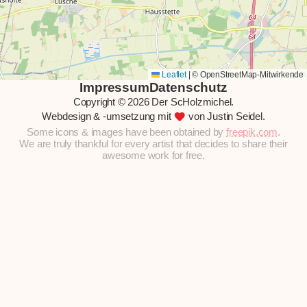
Leaflet
|
© OpenStreetMap-Mitwirkende
Impressum
Datenschutz
Copyright © 2026 Der ScHolzmichel.
favorite
Webdesign & -umsetzung mit
von Justin Seidel.
Some icons & images have been obtained by
freepik.com
.
We are truly thankful for every artist that decides to share their
awesome work for free.