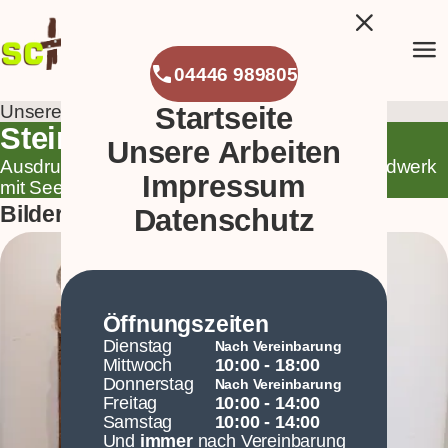
close
menu
phone
04446 989805
Unsere Arbeiten
/
Steinkopfpärchen
Startseite
Steinkopfpärchen
Unsere Arbeiten
Ausdrucksstarke Steinkopffiguren – Kunsthandwerk
Impressum
mit Seele und Symbolik.
keyboard_arrow_down
Bilder ·
16
Datenschutz
Öffnungszeiten
Dienstag
Nach Vereinbarung
Mittwoch
10:00 - 18:00
Donnerstag
Nach Vereinbarung
Freitag
10:00 - 14:00
Samstag
10:00 - 14:00
Und
immer
nach Vereinbarung